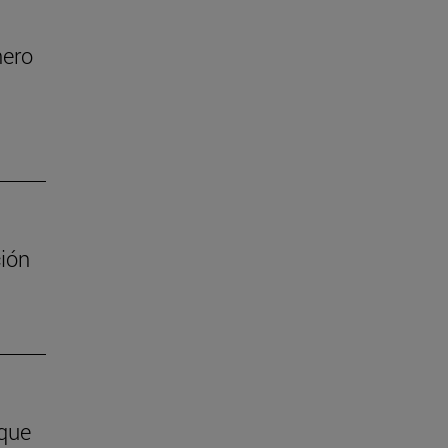
nero
ión
 que