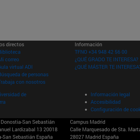
os directos
Información
(abre en nueva ventana)
Biblioteca
TFNO +34 948 42 56 00
(abre en nueva ventana)
Mi correo
¿QUÉ GRADO TE INTERESA?
(abre en nueva ventana)
Aula virtual ADI
¿QUÉ MÁSTER TE INTERESA
(abre en nueva ventana)
Búsqueda de personas
(abre en nueva ventana)
Trabaja con nosotros
versidad de
Información legal
rra
Accesibilidad
Configuración de coo
Donostia-San Sebastián
Campus Madrid
anuel Lardizabal 13 20018
Calle Marquesado de Sta. Marta
a-San Sebastián España
28027 Madrid España