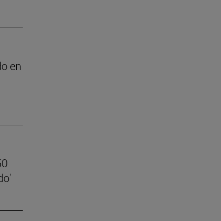
do en
50
do'