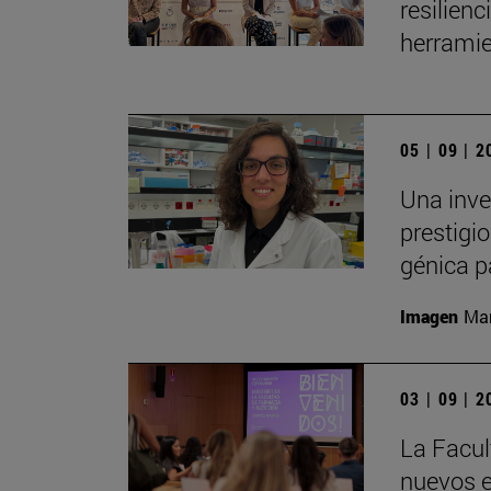
resilien
herramie
05 | 09 | 
Una inve
prestigio
génica p
Imagen
Man
03 | 09 | 
La Facul
nuevos e