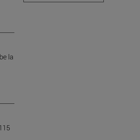
be la
 115