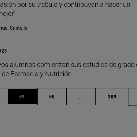
asión por su trabajo y contribuyan a hacer un
ejor"
uel Castells
2025
os alumnos comienzan sus estudios de grado 
 de Farmacia y Nutrición
edias Use TAB para desplazarse.
ina
Página
Página
Páginas intermedias Us
Página
59
60
...
389