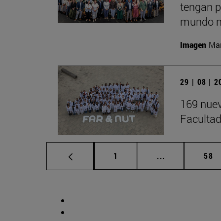
tengan p
mundo m
Imagen
Man
29 | 08 | 
169 nuev
Facultad
Página
Páginas interm
Pág
1
...
58