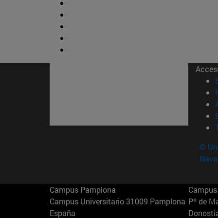
Acces
© Uni
Nava
Campus Pamplona
Campus 
Campus Universitario 31009 Pamplona
Pº de M
España
Donosti