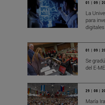
01 | 09 | 
La Unive
para inve
digitale
01 | 09 | 
Se gradú
del E-ME
29 | 08 | 
María Ir