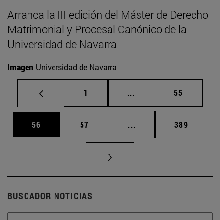
Arranca la III edición del Máster de Derecho
Matrimonial y Procesal Canónico de la
Universidad de Navarra
Imagen
Universidad de Navarra
Página
Páginas intermedias Us
Página
1
...
55
Página
Página
Páginas intermedias U
Página
56
57
...
389
BUSCADOR NOTICIAS