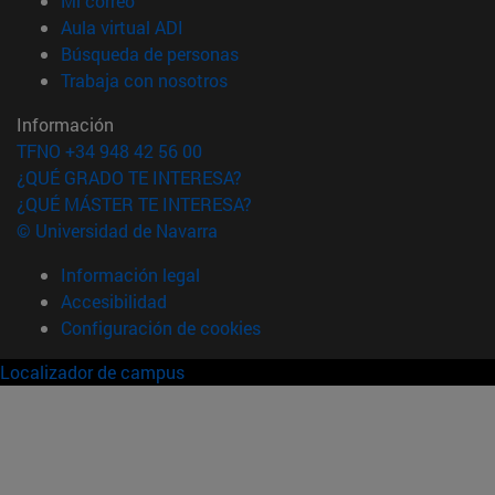
Mi correo
(abre en nueva ventana)
Aula virtual ADI
(abre en nueva ventana)
Búsqueda de personas
(abre en nueva ventana)
Trabaja con nosotros
Información
TFNO +34 948 42 56 00
¿QUÉ GRADO TE INTERESA?
¿QUÉ MÁSTER TE INTERESA?
© Universidad de Navarra
Información legal
Accesibilidad
Configuración de cookies
Localizador de campus