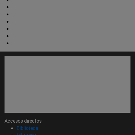
Accesos directos
(abre en nueva ventana)
Biblioteca
(abre en nueva ventana)