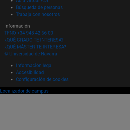
Aula virtual ADI
(abre en nueva ventana)
Búsqueda de personas
(abre en nueva ventana)
Trabaja con nosotros
Información
TFNO +34 948 42 56 00
¿QUÉ GRADO TE INTERESA?
¿QUÉ MÁSTER TE INTERESA?
© Universidad de Navarra
Información legal
Accesibilidad
Configuración de cookies
Localizador de campus