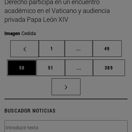
Derecho participa en un encuentro
académico en el Vaticano y audiencia
privada Papa León XIV
Imagen
Cedida
Página
Páginas intermedias Us
Página
1
...
49
Página
Página
Páginas intermedias U
Página
50
51
...
389
BUSCADOR NOTICIAS