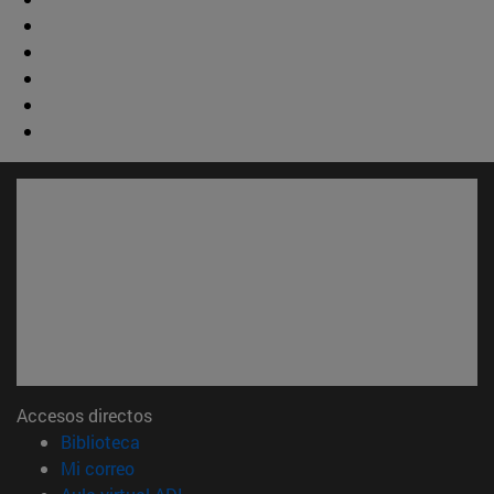
Accesos directos
(abre en nueva ventana)
Biblioteca
(abre en nueva ventana)
Mi correo
(abre en nueva ventana)