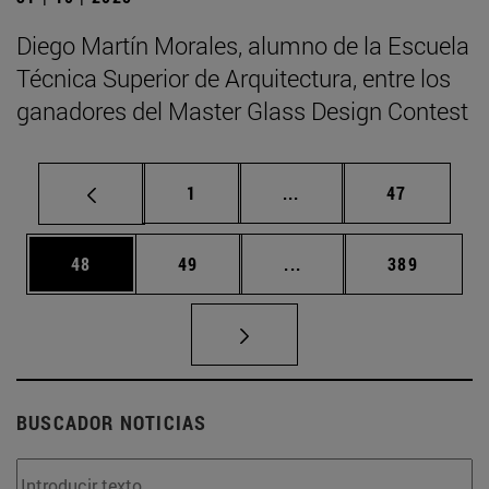
Diego Martín Morales, alumno de la Escuela
Técnica Superior de Arquitectura, entre los
ganadores del Master Glass Design Contest
Página
Páginas intermedias Us
Página
1
...
47
Página
Página
Páginas intermedias U
Página
48
49
...
389
BUSCADOR NOTICIAS