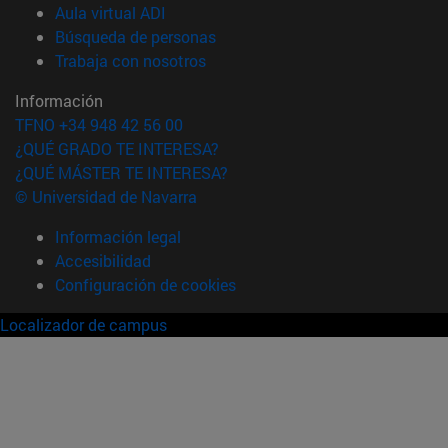
(abre en nueva ventana)
Aula virtual ADI
(abre en nueva ventana)
Búsqueda de personas
(abre en nueva ventana)
Trabaja con nosotros
Información
TFNO +34 948 42 56 00
¿QUÉ GRADO TE INTERESA?
¿QUÉ MÁSTER TE INTERESA?
© Universidad de Navarra
Información legal
Accesibilidad
Configuración de cookies
Localizador de campus