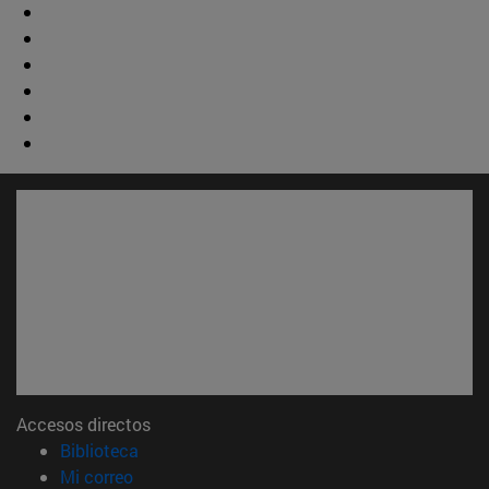
Accesos directos
(abre en nueva ventana)
Biblioteca
(abre en nueva ventana)
Mi correo