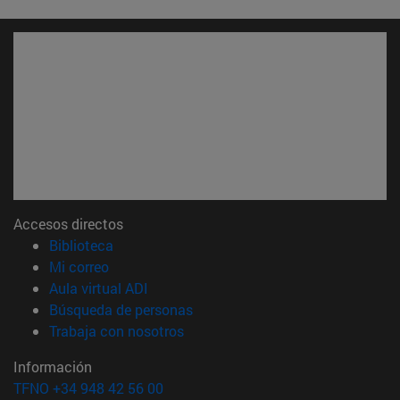
Accesos directos
(abre en nueva ventana)
Biblioteca
(abre en nueva ventana)
Mi correo
(abre en nueva ventana)
Aula virtual ADI
(abre en nueva ventana)
Búsqueda de personas
(abre en nueva ventana)
Trabaja con nosotros
Información
TFNO +34 948 42 56 00