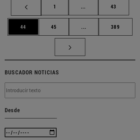
Página
Páginas intermedias Us
Página
1
...
43
Página
Página
Páginas intermedias U
Página
44
45
...
389
BUSCADOR NOTICIAS
Desde