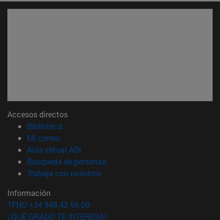
Accesos directos
(abre en nueva ventana)
Biblioteca
(abre en nueva ventana)
Mi correo
(abre en nueva ventana)
Aula virtual ADI
(abre en nueva ventana)
Búsqueda de personas
(abre en nueva ventana)
Trabaja con nosotros
Información
TFNO +34 948 42 56 00
¿QUÉ GRADO TE INTERESA?