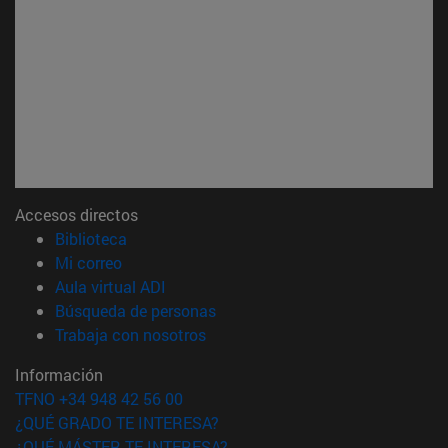
Accesos directos
(abre en nueva ventana)
Biblioteca
(abre en nueva ventana)
Mi correo
(abre en nueva ventana)
Aula virtual ADI
(abre en nueva ventana)
Búsqueda de personas
(abre en nueva ventana)
Trabaja con nosotros
Información
TFNO +34 948 42 56 00
¿QUÉ GRADO TE INTERESA?
¿QUÉ MÁSTER TE INTERESA?