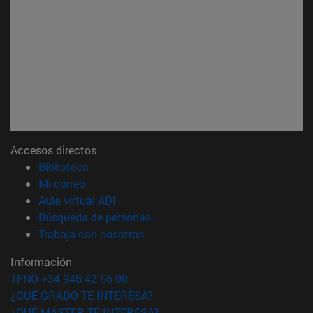
Accesos directos
(abre en nueva ventana)
Biblioteca
(abre en nueva ventana)
Mi correo
(abre en nueva ventana)
Aula virtual ADI
(abre en nueva ventana)
Búsqueda de personas
(abre en nueva ventana)
Trabaja con nosotros
Información
TFNO +34 948 42 56 00
¿QUÉ GRADO TE INTERESA?
¿QUÉ MÁSTER TE INTERESA?