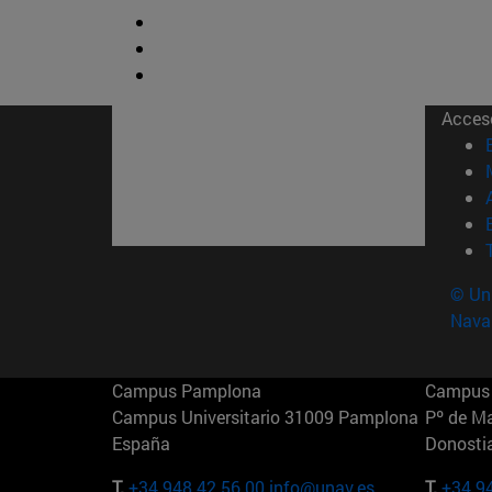
Acces
© Uni
Nava
Campus Pamplona
Campus 
Campus Universitario 31009 Pamplona
Pº de M
España
Donosti
T.
+34 948 42 56 00
info@unav.es
T.
+34 9