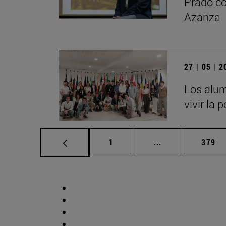
Prado co
Azanza
27 | 05 | 
Los alum
vivir la 
Página
Páginas intermed
Págin
1
...
379