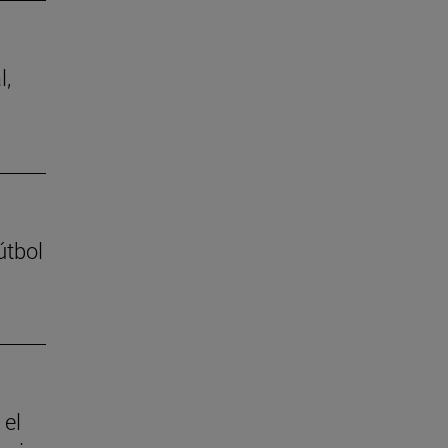
l,
útbol
 el