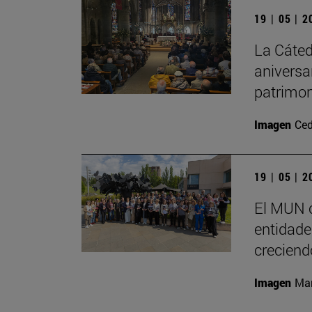
19 | 05 | 
La Cáted
aniversa
patrimon
Imagen
Ced
19 | 05 | 
El MUN c
entidades
creciend
Imagen
Man