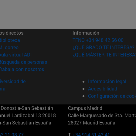
os directos
Información
(abre en nueva ventana)
Biblioteca
TFNO +34 948 42 56 00
(abre en nueva ventana)
Mi correo
¿QUÉ GRADO TE INTERESA?
(abre en nueva ventana)
Aula virtual ADI
¿QUÉ MÁSTER TE INTERESA
(abre en nueva ventana)
Búsqueda de personas
(abre en nueva ventana)
Trabaja con nosotros
versidad de
Información legal
rra
Accesibilidad
Configuración de coo
Donostia-San Sebastián
Campus Madrid
anuel Lardizabal 13 20018
Calle Marquesado de Sta. Marta
a-San Sebastián España
28027 Madrid España
43 21 98 77
T.
+34 914 51 43 41