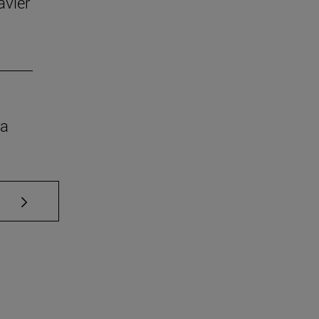
avier
ra
Use TAB para desplazarse.