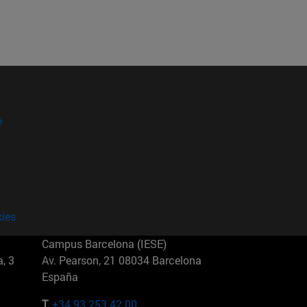
?
kies
Campus Barcelona (IESE)
, 3
Av. Pearson, 21 08034 Barcelona
España
T.
+34 93 253 42 00