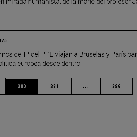
n mirada humanista, de la mano del profesor J
2025
nos de 1º del PPE viajan a Bruselas y París pa
política europea desde dentro
ias Use TAB para desplazarse.
a
Página
Página
Páginas intermedias 
Página
380
381
...
389