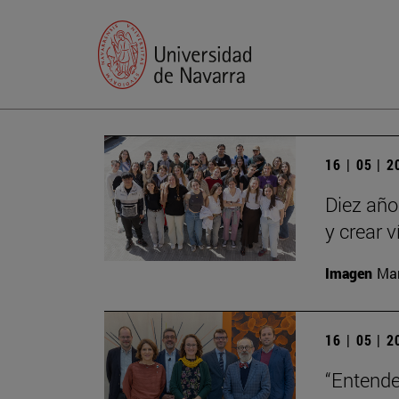
16 | 05 | 
Diez año
y crear 
Imagen
Man
16 | 05 | 
“Entende