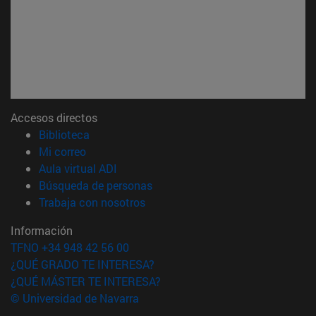
Accesos directos
(abre en nueva ventana)
Biblioteca
(abre en nueva ventana)
Mi correo
(abre en nueva ventana)
Aula virtual ADI
(abre en nueva ventana)
Búsqueda de personas
(abre en nueva ventana)
Trabaja con nosotros
Información
TFNO +34 948 42 56 00
¿QUÉ GRADO TE INTERESA?
¿QUÉ MÁSTER TE INTERESA?
© Universidad de Navarra