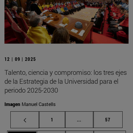
12 | 09 | 2025
Talento, ciencia y compromiso: los tres ejes
de la Estrategia de la Universidad para el
periodo 2025-2030
Imagen
Manuel Castells
Página
Páginas intermedias Us
Página
1
...
57