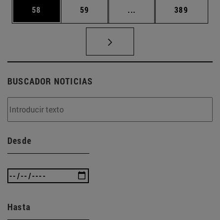
Página
Página
Páginas intermedias U
Página
58
59
...
389
BUSCADOR NOTICIAS
Desde
Hasta