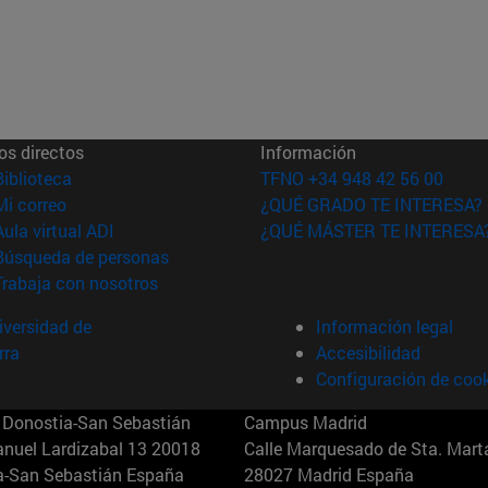
os directos
Información
(abre en nueva ventana)
Biblioteca
TFNO +34 948 42 56 00
(abre en nueva ventana)
Mi correo
¿QUÉ GRADO TE INTERESA?
(abre en nueva ventana)
Aula virtual ADI
¿QUÉ MÁSTER TE INTERESA
(abre en nueva ventana)
Búsqueda de personas
(abre en nueva ventana)
Trabaja con nosotros
versidad de
Información legal
rra
Accesibilidad
Configuración de coo
Donostia-San Sebastián
Campus Madrid
anuel Lardizabal 13 20018
Calle Marquesado de Sta. Marta
a-San Sebastián España
28027 Madrid España