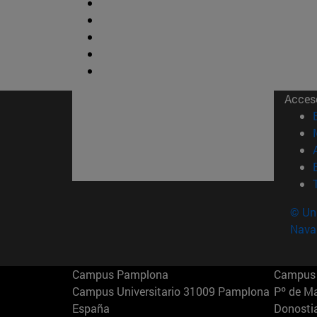
Acces
© Uni
Nava
Campus Pamplona
Campus 
Campus Universitario 31009 Pamplona
Pº de M
España
Donosti