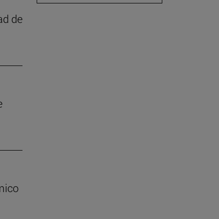
ad de
e
mico