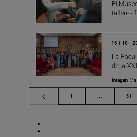
El Museo
talleres
16 | 10 | 
La Facul
de la XX
Imagen
Man
Página
Páginas interm
Pág
1
...
51