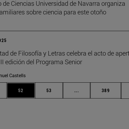
 de Ciencias Universidad de Navarra organiza
 familiares sobre ciencia para este otoño
2025
tad de Filosofía y Letras celebra el acto de aper
III edición del Programa Senior
uel Castells
edias Use TAB para desplazarse.
ina
Página
Página
Páginas intermedias Us
Página
52
53
...
389