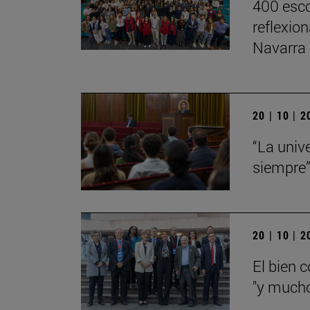
400 esco
reflexio
Navarra
20 | 10 | 
“La univ
siempre
20 | 10 | 
El bien 
"y mucho