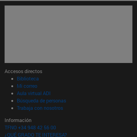
Accesos directos
(abre en nueva ventana)
Biblioteca
(abre en nueva ventana)
Mi correo
(abre en nueva ventana)
Aula virtual ADI
(abre en nueva ventana)
Búsqueda de personas
(abre en nueva ventana)
Trabaja con nosotros
Información
TFNO +34 948 42 56 00
¿QUÉ GRADO TE INTERESA?