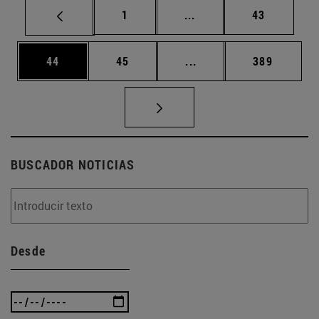
Página
Páginas intermedias Us
Página
1
...
43
Página
Página
Páginas intermedias U
Página
44
45
...
389
BUSCADOR NOTICIAS
Desde