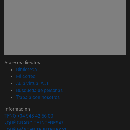
Accesos directos
(abre en nueva ventana)
Biblioteca
(abre en nueva ventana)
Mi correo
(abre en nueva ventana)
Aula virtual ADI
(abre en nueva ventana)
Búsqueda de personas
(abre en nueva ventana)
Trabaja con nosotros
Información
TFNO +34 948 42 56 00
¿QUÉ GRADO TE INTERESA?
¿QUÉ MÁSTER TE INTERESA?