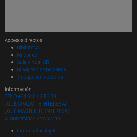
Accesos directos
(abre en nueva ventana)
Biblioteca
(abre en nueva ventana)
Mi correo
(abre en nueva ventana)
Aula virtual ADI
(abre en nueva ventana)
Búsqueda de personas
(abre en nueva ventana)
Trabaja con nosotros
Información
TFNO +34 948 42 56 00
¿QUÉ GRADO TE INTERESA?
¿QUÉ MÁSTER TE INTERESA?
© Universidad de Navarra
Información legal