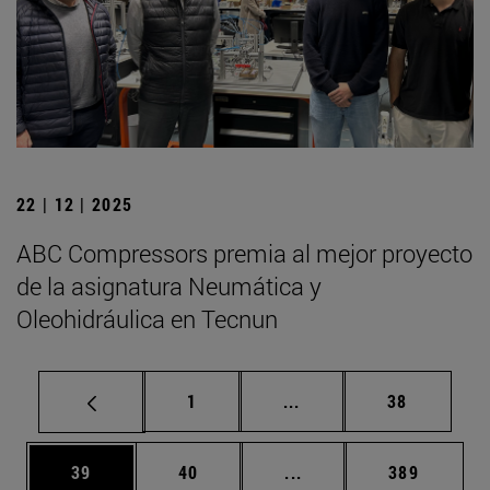
22 | 12 | 2025
ABC Compressors premia al mejor proyecto
de la asignatura Neumática y
Oleohidráulica en Tecnun
Página
Páginas intermedias Us
Página
1
...
38
Página
Página
Páginas intermedias U
Página
39
40
...
389