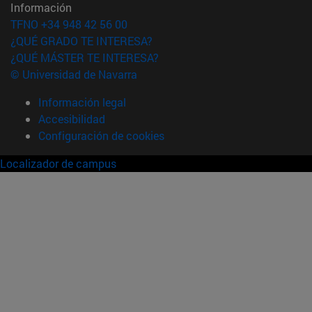
Información
TFNO +34 948 42 56 00
¿QUÉ GRADO TE INTERESA?
¿QUÉ MÁSTER TE INTERESA?
© Universidad de Navarra
Información legal
Accesibilidad
Configuración de cookies
Localizador de campus