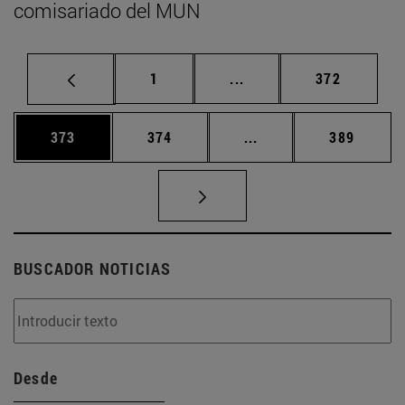
comisariado del MUN
Página
Páginas intermedias Us
Página
1
...
372
Página
Página
Páginas intermedias 
Página
373
374
...
389
BUSCADOR NOTICIAS
Desde