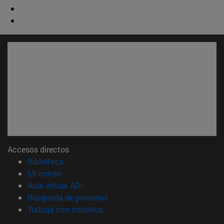
Accesos directos
(abre en nueva ventana)
Biblioteca
(abre en nueva ventana)
Mi correo
(abre en nueva ventana)
Aula virtual ADI
(abre en nueva ventana)
Búsqueda de personas
(abre en nueva ventana)
Trabaja con nosotros