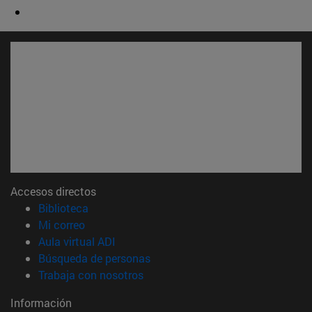
Accesos directos
(abre en nueva ventana)
Biblioteca
(abre en nueva ventana)
Mi correo
(abre en nueva ventana)
Aula virtual ADI
(abre en nueva ventana)
Búsqueda de personas
(abre en nueva ventana)
Trabaja con nosotros
Información