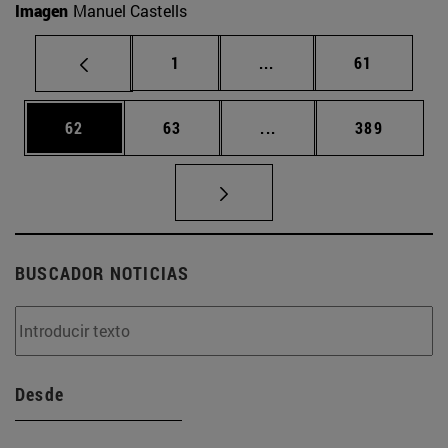
Imagen
Manuel Castells
Página
Páginas intermedias Us
Página
1
...
61
Página
Página
Páginas intermedias U
Página
62
63
...
389
BUSCADOR NOTICIAS
Desde