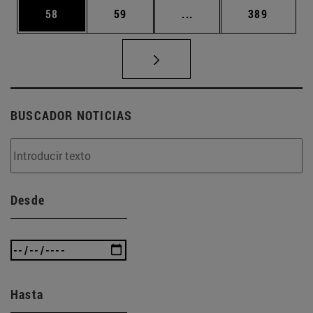
Página
Página
Páginas intermedias U
Página
58
59
...
389
BUSCADOR NOTICIAS
Desde
Hasta