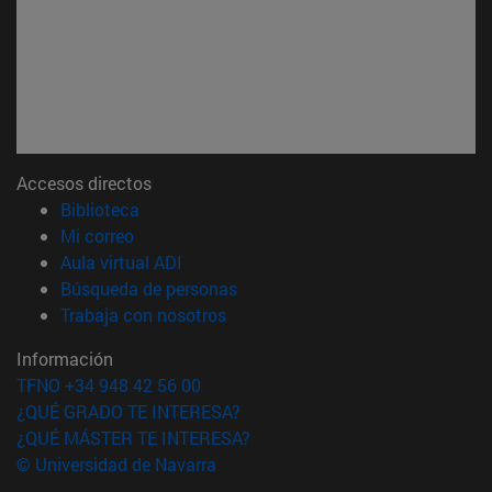
Accesos directos
(abre en nueva ventana)
Biblioteca
(abre en nueva ventana)
Mi correo
(abre en nueva ventana)
Aula virtual ADI
(abre en nueva ventana)
Búsqueda de personas
(abre en nueva ventana)
Trabaja con nosotros
Información
TFNO +34 948 42 56 00
¿QUÉ GRADO TE INTERESA?
¿QUÉ MÁSTER TE INTERESA?
© Universidad de Navarra