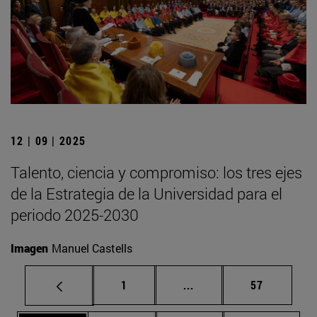
12 | 09 | 2025
Talento, ciencia y compromiso: los tres ejes
de la Estrategia de la Universidad para el
periodo 2025-2030
Imagen
Manuel Castells
Página
Páginas intermedias Us
Página
1
...
57