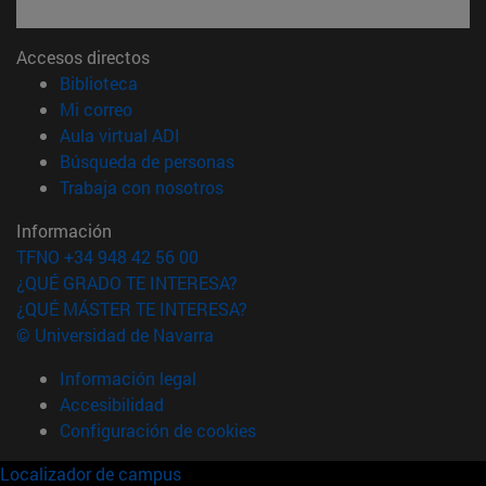
Accesos directos
(abre en nueva ventana)
Biblioteca
(abre en nueva ventana)
Mi correo
(abre en nueva ventana)
Aula virtual ADI
(abre en nueva ventana)
Búsqueda de personas
(abre en nueva ventana)
Trabaja con nosotros
Información
TFNO +34 948 42 56 00
¿QUÉ GRADO TE INTERESA?
¿QUÉ MÁSTER TE INTERESA?
© Universidad de Navarra
Información legal
Accesibilidad
Configuración de cookies
Localizador de campus