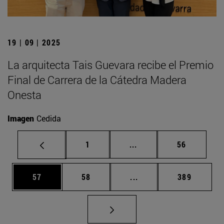
19 | 09 | 2025
La arquitecta Tais Guevara recibe el Premio
Final de Carrera de la Cátedra Madera
Onesta
Imagen
Cedida
Página
Páginas intermedias Us
Página
1
...
56
Página
Página
Páginas intermedias U
Página
57
58
...
389