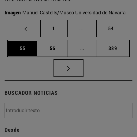
Imagen
Manuel Castells/Museo Universidad de Navarra
Página
Páginas intermedias Us
Página
1
...
54
Página
Página
Páginas intermedias U
Página
55
56
...
389
BUSCADOR NOTICIAS
Desde