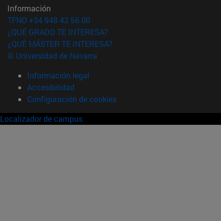
Información
TFNO +34 948 42 56 00
¿QUÉ GRADO TE INTERESA?
¿QUÉ MÁSTER TE INTERESA?
© Universidad de Navarra
Información legal
Accesibilidad
Configuración de cookies
Localizador de campus