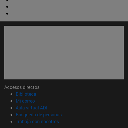
Accesos directos
(abre en nueva ventana)
Biblioteca
(abre en nueva ventana)
Mi correo
(abre en nueva ventana)
Aula virtual ADI
(abre en nueva ventana)
Búsqueda de personas
(abre en nueva ventana)
Trabaja con nosotros