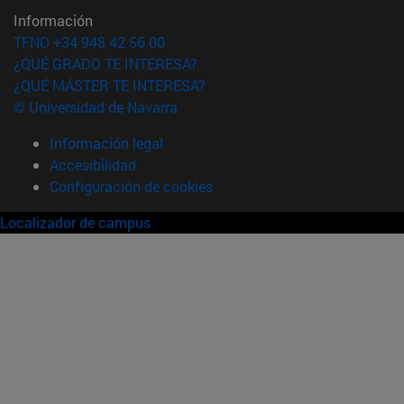
Información
TFNO +34 948 42 56 00
¿QUÉ GRADO TE INTERESA?
¿QUÉ MÁSTER TE INTERESA?
© Universidad de Navarra
Información legal
Accesibilidad
Configuración de cookies
Localizador de campus