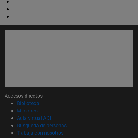
Accesos directos
(abre en nueva ventana)
Biblioteca
(abre en nueva ventana)
Mi correo
(abre en nueva ventana)
Aula virtual ADI
(abre en nueva ventana)
Búsqueda de personas
(abre en nueva ventana)
Trabaja con nosotros