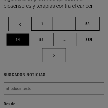
biosensores y terapias contra el cáncer
Página
Páginas intermedias Us
Página
1
...
53
Página
Página
Páginas intermedias U
Página
54
55
...
389
BUSCADOR NOTICIAS
Desde