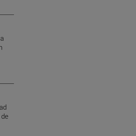
la
n
dad
 de