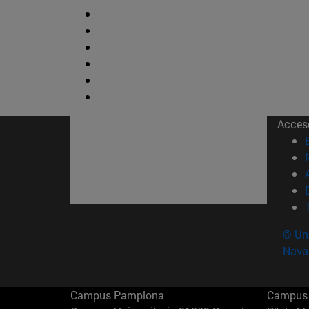
Acces
© Uni
Nava
Campus Pamplona
Campus 