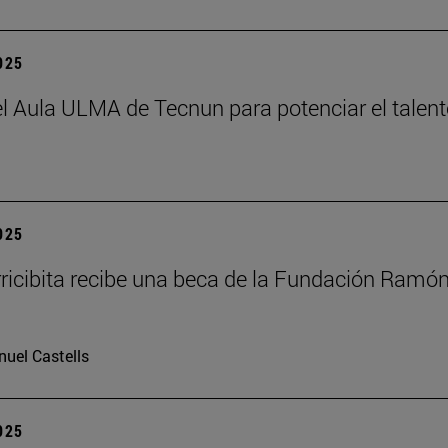
2025
el Aula ULMA de Tecnun para potenciar el talen
2025
rricibita recibe una beca de la Fundación Ramó
uel Castells
2025