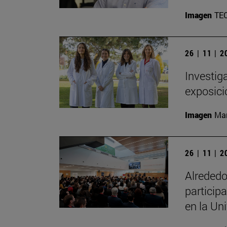
Imagen
TE
26 | 11 | 
Investig
exposici
Imagen
Man
26 | 11 | 
Alrededo
particip
en la Un