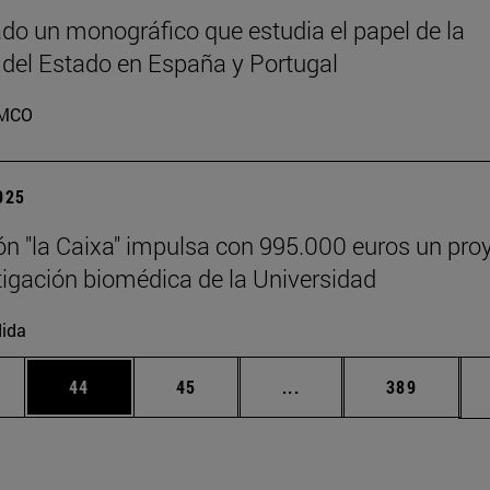
do un monográfico que estudia el papel de la
 del Estado en España y Portugal
MCO
2025
n "la Caixa" impulsa con 995.000 euros un pro
tigación biomédica de la Universidad
ida
edias Use TAB para desplazarse.
ina
Página
Página
Páginas intermedias Us
Página
44
45
...
389