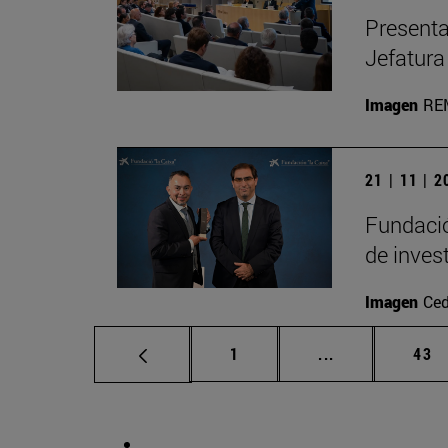
Presenta
Jefatura
Imagen
RE
21 | 11 | 
Fundació
de inves
Imagen
Ced
Página
Páginas interm
Pág
1
...
43