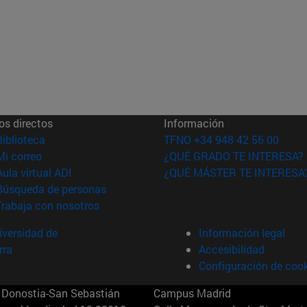
os directos
Información
(abre en nueva ventana)
Biblioteca
TFNO +34 948 42 56 00
(abre en nueva ventana)
Mi correo
¿QUÉ GRADO TE INTERESA?
(abre en nueva ventana)
Aula virtual ADI
¿QUÉ MÁSTER TE INTERESA
(abre en nueva ventana)
Búsqueda de personas
(abre en nueva ventana)
Trabaja con nosotros
versidad de
Información legal
rra
Accesibilidad
Configuración de coo
Donostia-San Sebastián
Campus Madrid