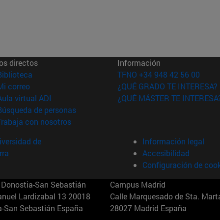
os directos
Información
(abre en nueva ventana)
Biblioteca
TFNO +34 948 42 56 00
(abre en nueva ventana)
Mi correo
¿QUÉ GRADO TE INTERESA?
(abre en nueva ventana)
Aula virtual ADI
¿QUÉ MÁSTER TE INTERESA
(abre en nueva ventana)
Búsqueda de personas
(abre en nueva ventana)
Trabaja con nosotros
versidad de
Información legal
rra
Accesibilidad
Configuración de coo
Donostia-San Sebastián
Campus Madrid
anuel Lardizabal 13 20018
Calle Marquesado de Sta. Marta
a-San Sebastián España
28027 Madrid España