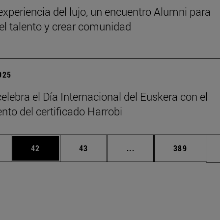
 experiencia del lujo, un encuentro Alumni para
 el talento y crear comunidad
2025
elebra el Día Internacional del Euskera con el
nto del certificado Harrobi
edias Use TAB para desplazarse.
ina
Página
Página
Páginas intermedias Us
Página
42
43
...
389