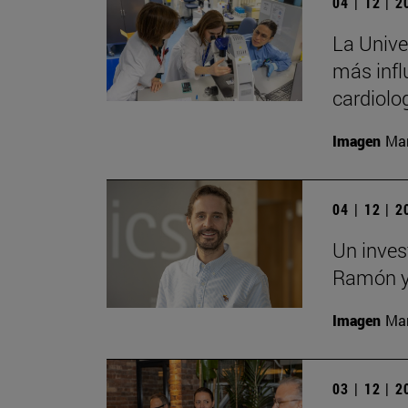
04 | 12 | 
La Univer
más infl
cardiolo
Imagen
Man
04 | 12 | 
Un inves
Ramón y 
Imagen
Man
03 | 12 | 