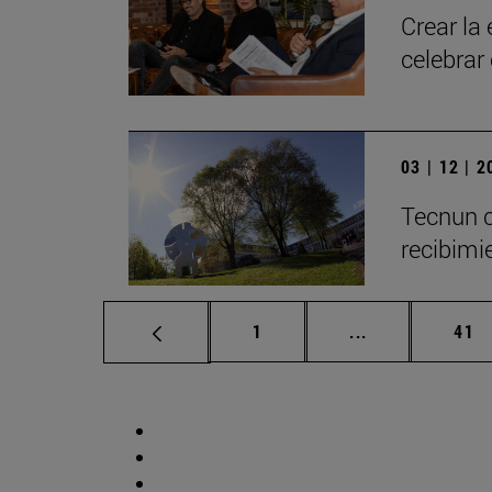
Crear la
celebrar
03 | 12 | 
Tecnun c
recibimie
Página
Páginas interm
Pág
1
...
41