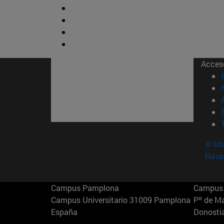
Acces
© Uni
Nava
Campus Pamplona
Campus 
Campus Universitario 31009 Pamplona
Pº de M
España
Donosti