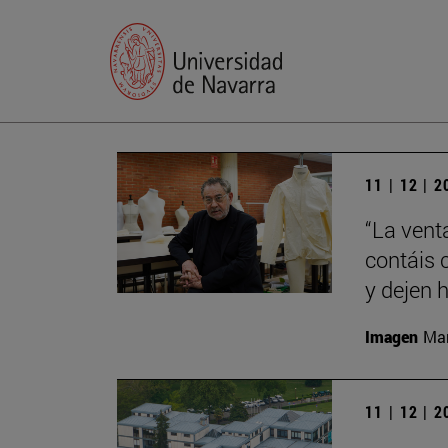
11 | 12 | 
“La vent
contáis 
y dejen h
Imagen
Man
11 | 12 | 