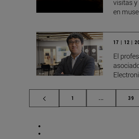
visitas 
en museo
17 | 12 | 
El profe
asociado
Electron
Página
Páginas interm
Pág
1
...
39