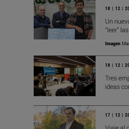
18 | 12 | 
Un nuevo
“leer” la
Imagen
Man
18 | 12 | 
Tres emp
ideas co
17 | 12 | 
Viaje al 