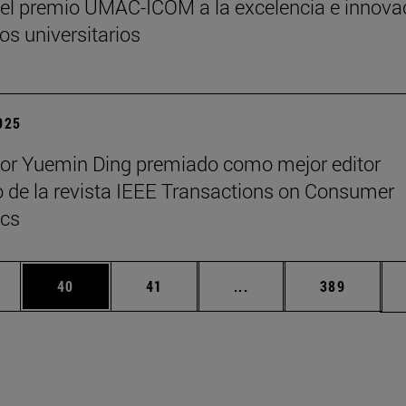
y el premio UMAC-ICOM a la excelencia e innova
s universitarios
2025
sor Yuemin Ding premiado como mejor editor
 de la revista IEEE Transactions on Consumer
ics
edias Use TAB para desplazarse.
ina
Página
Página
Páginas intermedias Us
Página
40
41
...
389