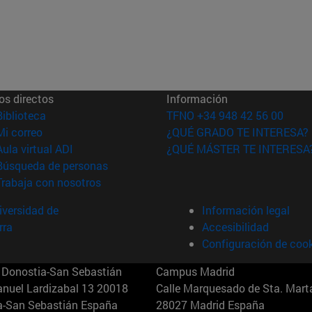
os directos
Información
(abre en nueva ventana)
Biblioteca
TFNO +34 948 42 56 00
(abre en nueva ventana)
Mi correo
¿QUÉ GRADO TE INTERESA?
(abre en nueva ventana)
Aula virtual ADI
¿QUÉ MÁSTER TE INTERESA
(abre en nueva ventana)
Búsqueda de personas
(abre en nueva ventana)
Trabaja con nosotros
versidad de
Información legal
rra
Accesibilidad
Configuración de coo
Donostia-San Sebastián
Campus Madrid
anuel Lardizabal 13 20018
Calle Marquesado de Sta. Marta
a-San Sebastián España
28027 Madrid España