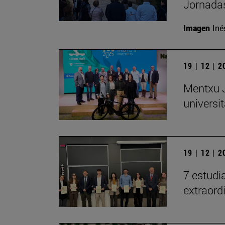
Jornadas
Imagen
Iné
19 | 12 | 
Mentxu J
universit
19 | 12 | 
7 estudi
extraord