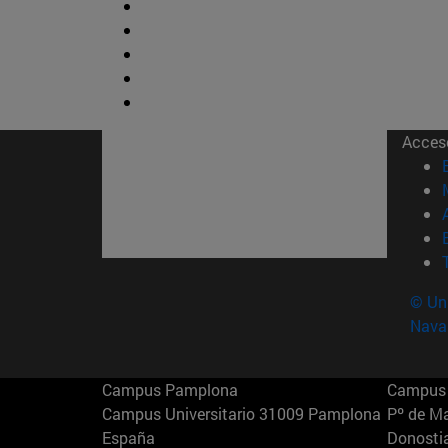
Acces
© Uni
Nava
Campus Pamplona
Campus 
Campus Universitario 31009 Pamplona
Pº de M
España
Donosti