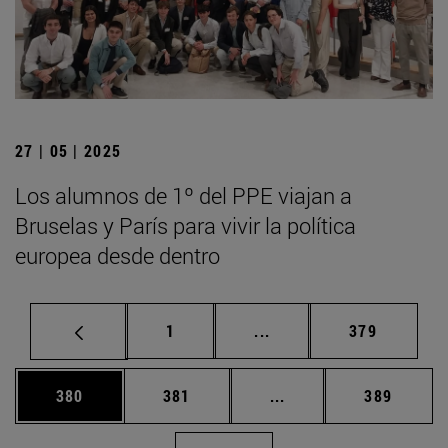
27 | 05 | 2025
Los alumnos de 1º del PPE viajan a
Bruselas y París para vivir la política
europea desde dentro
Página
Páginas intermedias Us
Página
1
...
379
Página
Página
Páginas intermedias 
Página
380
381
...
389