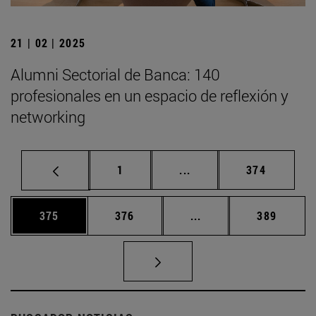
21 | 02 | 2025
Alumni Sectorial de Banca: 140
profesionales en un espacio de reflexión y
networking
Página
Páginas intermedias Us
Página
1
...
374
Página
Página
Páginas intermedias 
Página
375
376
...
389