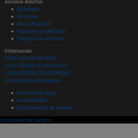
Accesos directos
(abre en nueva ventana)
Biblioteca
(abre en nueva ventana)
Mi correo
(abre en nueva ventana)
Aula virtual ADI
(abre en nueva ventana)
Búsqueda de personas
(abre en nueva ventana)
Trabaja con nosotros
Información
TFNO +34 948 42 56 00
¿QUÉ GRADO TE INTERESA?
¿QUÉ MÁSTER TE INTERESA?
© Universidad de Navarra
Información legal
Accesibilidad
Configuración de cookies
Localizador de campus