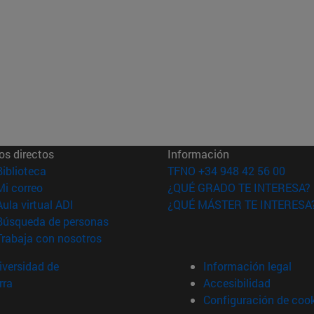
os directos
Información
(abre en nueva ventana)
Biblioteca
TFNO +34 948 42 56 00
(abre en nueva ventana)
Mi correo
¿QUÉ GRADO TE INTERESA?
(abre en nueva ventana)
Aula virtual ADI
¿QUÉ MÁSTER TE INTERESA
(abre en nueva ventana)
Búsqueda de personas
(abre en nueva ventana)
Trabaja con nosotros
versidad de
Información legal
rra
Accesibilidad
Configuración de coo