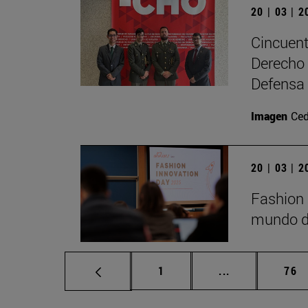
20 | 03 | 
Cincuent
Derecho 
Defensa
Imagen
Ced
20 | 03 | 
Fashion 
mundo de
Página
Páginas interm
Pág
1
...
76