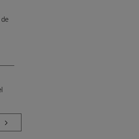
 de
l
e TAB para desplazarse.