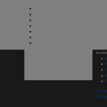
Acces
© Uni
Nava