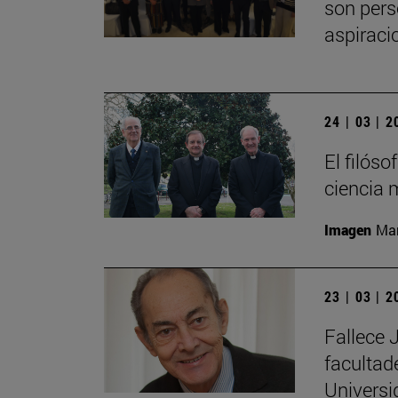
son pers
aspiraci
24 | 03 | 
El filós
ciencia 
Imagen
Man
23 | 03 | 
Fallece 
facultad
Universi