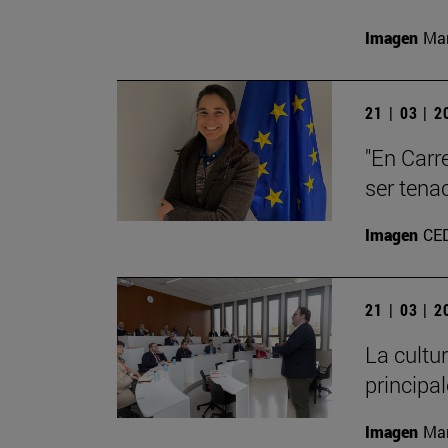
Imagen
Man
21 | 03 | 
"En Carre
ser tena
Imagen
CE
21 | 03 | 
La cultu
principa
Imagen
Man