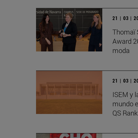
21 | 03 | 
Thomaï S
Award 20
moda
21 | 03 | 
ISEM y l
mundo en
QS Rank