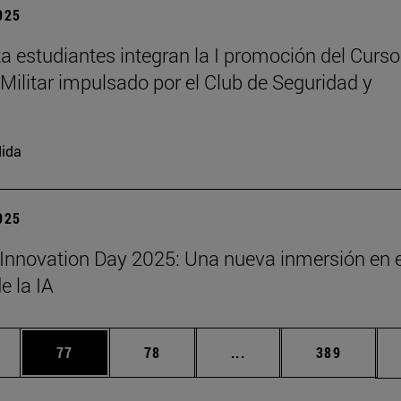
2025
a estudiantes integran la I promoción del Curso
Militar impulsado por el Club de Seguridad y
ida
2025
Innovation Day 2025: Una nueva inmersión en e
 la IA
edias Use TAB para desplazarse.
ina
Página
Página
Páginas intermedias Us
Página
77
78
...
389