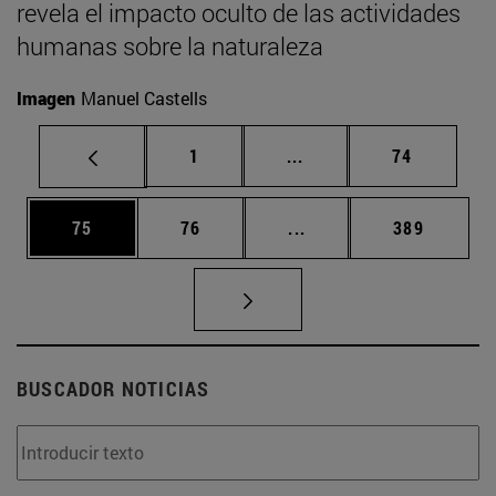
revela el impacto oculto de las actividades
humanas sobre la naturaleza
Imagen
Manuel Castells
Página
Páginas intermedias Us
Página
1
...
74
Página
Página
Páginas intermedias U
Página
75
76
...
389
BUSCADOR NOTICIAS