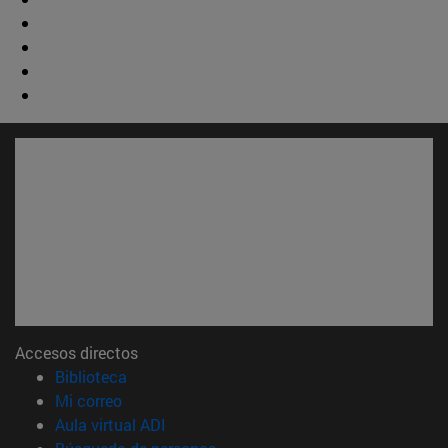
Accesos directos
(abre en nueva ventana)
Biblioteca
(abre en nueva ventana)
Mi correo
(abre en nueva ventana)
Aula virtual ADI
(abre en nueva ventana)