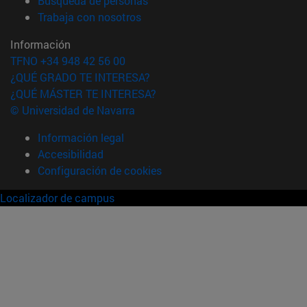
Búsqueda de personas
(abre en nueva ventana)
Trabaja con nosotros
Información
TFNO +34 948 42 56 00
¿QUÉ GRADO TE INTERESA?
¿QUÉ MÁSTER TE INTERESA?
© Universidad de Navarra
Información legal
Accesibilidad
Configuración de cookies
Localizador de campus