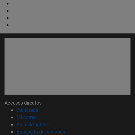
Accesos directos
(abre en nueva ventana)
Biblioteca
(abre en nueva ventana)
Mi correo
(abre en nueva ventana)
Aula virtual ADI
(abre en nueva ventana)
Búsqueda de personas