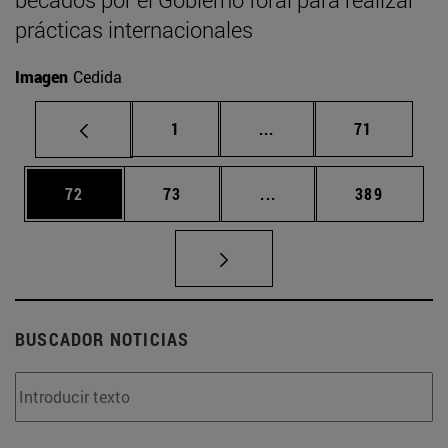
prácticas internacionales
Imagen
Cedida
Página
Páginas intermedias Us
Página
1
...
71
Página
Página
Páginas intermedias U
Página
72
73
...
389
BUSCADOR NOTICIAS