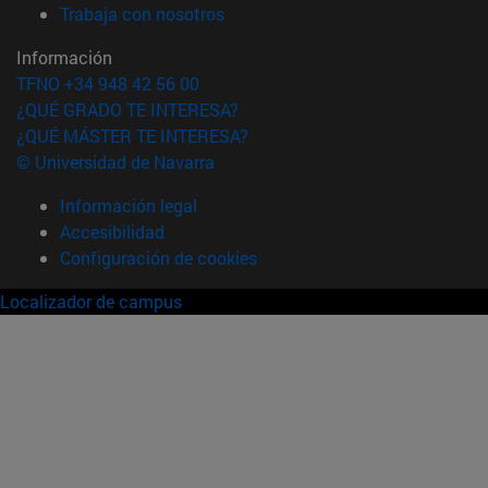
(abre en nueva ventana)
Trabaja con nosotros
Información
TFNO +34 948 42 56 00
¿QUÉ GRADO TE INTERESA?
¿QUÉ MÁSTER TE INTERESA?
© Universidad de Navarra
Información legal
Accesibilidad
Configuración de cookies
Localizador de campus