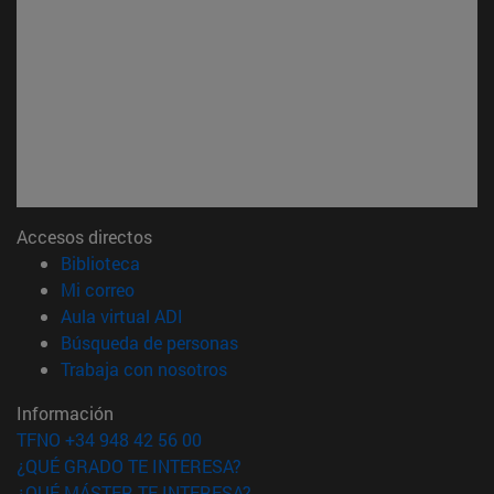
Accesos directos
(abre en nueva ventana)
Biblioteca
(abre en nueva ventana)
Mi correo
(abre en nueva ventana)
Aula virtual ADI
(abre en nueva ventana)
Búsqueda de personas
(abre en nueva ventana)
Trabaja con nosotros
Información
TFNO +34 948 42 56 00
¿QUÉ GRADO TE INTERESA?
¿QUÉ MÁSTER TE INTERESA?