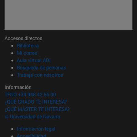
Accesos directos
(abre en nueva ventana)
Biblioteca
(abre en nueva ventana)
Mi correo
(abre en nueva ventana)
Aula virtual ADI
(abre en nueva ventana)
Búsqueda de personas
(abre en nueva ventana)
Trabaja con nosotros
Información
TFNO +34 948 42 56 00
¿QUÉ GRADO TE INTERESA?
¿QUÉ MÁSTER TE INTERESA?
© Universidad de Navarra
Información legal
Accesibilidad