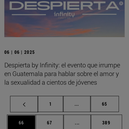
06 | 06 | 2025
Despierta by Infinity: el evento que irrumpe
en Guatemala para hablar sobre el amor y
la sexualidad a cientos de jóvenes
Página
Páginas intermedias Us
Página
1
...
65
Página
Página
Páginas intermedias U
Página
66
67
...
389