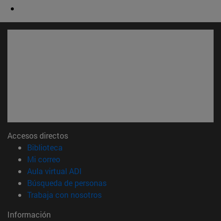
Accesos directos
(abre en nueva ventana)
Biblioteca
(abre en nueva ventana)
Mi correo
(abre en nueva ventana)
Aula virtual ADI
(abre en nueva ventana)
Búsqueda de personas
(abre en nueva ventana)
Trabaja con nosotros
Información