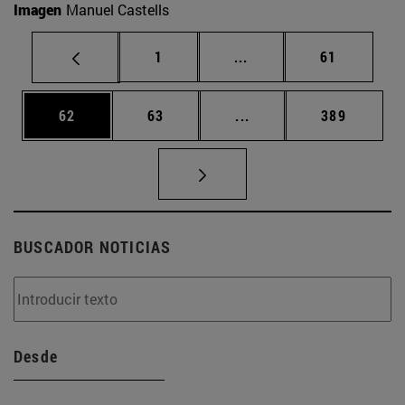
Imagen
Manuel Castells
Página
Páginas intermedias Us
Página
1
...
61
Página
Página
Páginas intermedias U
Página
62
63
...
389
BUSCADOR NOTICIAS
Desde