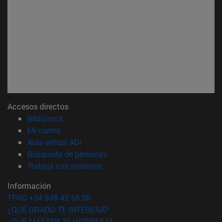
Accesos directos
(abre en nueva ventana)
Biblioteca
(abre en nueva ventana)
Mi correo
(abre en nueva ventana)
Aula virtual ADI
(abre en nueva ventana)
Búsqueda de personas
(abre en nueva ventana)
Trabaja con nosotros
Información
TFNO +34 948 42 56 00
¿QUÉ GRADO TE INTERESA?
¿QUÉ MÁSTER TE INTERESA?