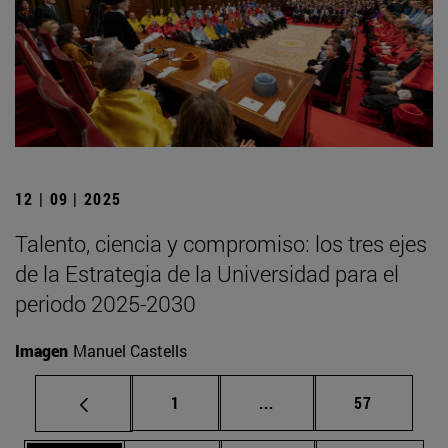
12 | 09 | 2025
Talento, ciencia y compromiso: los tres ejes
de la Estrategia de la Universidad para el
periodo 2025-2030
Imagen
Manuel Castells
Página
Páginas intermedias Us
Página
1
...
57