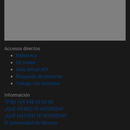
Accesos directos
(abre en nueva ventana)
Biblioteca
(abre en nueva ventana)
Mi correo
(abre en nueva ventana)
Aula virtual ADI
(abre en nueva ventana)
Búsqueda de personas
(abre en nueva ventana)
Trabaja con nosotros
Información
TFNO +34 948 42 56 00
¿QUÉ GRADO TE INTERESA?
¿QUÉ MÁSTER TE INTERESA?
© Universidad de Navarra