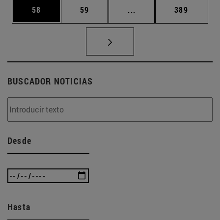
Página
Página
Páginas intermedias U
Página
58
59
...
389
BUSCADOR NOTICIAS
Desde
Hasta