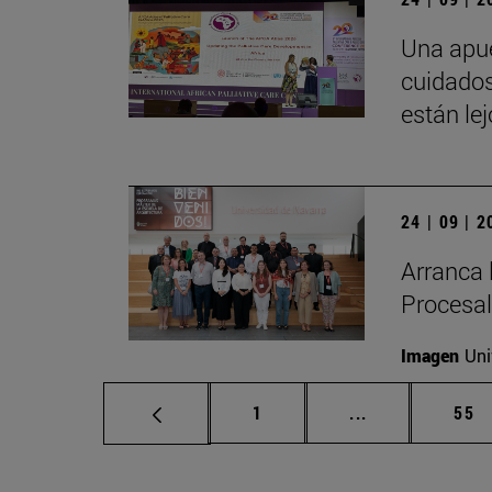
Una apue
cuidados
están le
24 | 09 | 
Arranca 
Procesal
Imagen
Uni
Página
Páginas interm
Pág
1
...
55