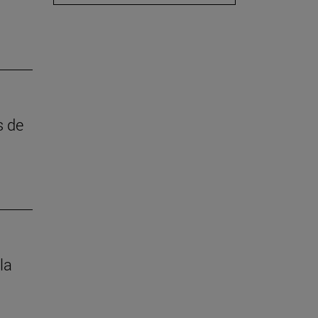
s de
la