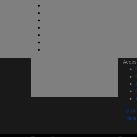
Acces
© Uni
Nava