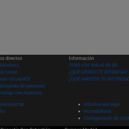
os directos
Información
(abre en nueva ventana)
Biblioteca
TFNO +34 948 42 56 00
(abre en nueva ventana)
Mi correo
¿QUÉ GRADO TE INTERESA?
(abre en nueva ventana)
Aula virtual ADI
¿QUÉ MÁSTER TE INTERESA
(abre en nueva ventana)
Búsqueda de personas
(abre en nueva ventana)
Trabaja con nosotros
versidad de
Información legal
rra
Accesibilidad
Configuración de coo