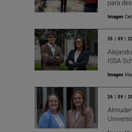
para des
Imagen
Ced
26 | 09 | 
Alejandr
ISSA Sc
Imagen
Man
26 | 09 | 
Almudena
Universi