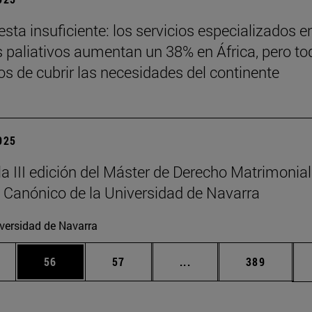
sta insuficiente: los servicios especializados e
 paliativos aumentan un 38% en África, pero to
jos de cubrir las necesidades del continente
2025
la III edición del Máster de Derecho Matrimonial
 Canónico de la Universidad de Navarra
versidad de Navarra
edias Use TAB para desplazarse.
ina
Página
Página
Páginas intermedias Us
Página
56
57
...
389