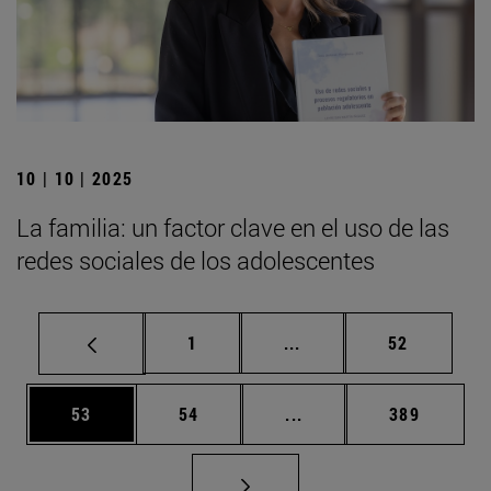
10 | 10 | 2025
La familia: un factor clave en el uso de las
redes sociales de los adolescentes
Página
Páginas intermedias Us
Página
1
...
52
Página
Página
Páginas intermedias U
Página
53
54
...
389