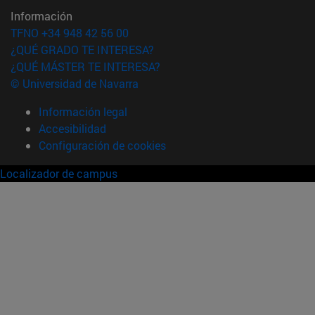
Información
TFNO +34 948 42 56 00
¿QUÉ GRADO TE INTERESA?
¿QUÉ MÁSTER TE INTERESA?
© Universidad de Navarra
Información legal
Accesibilidad
Configuración de cookies
Localizador de campus