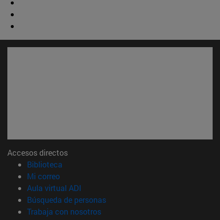
Accesos directos
(abre en nueva ventana)
Biblioteca
(abre en nueva ventana)
Mi correo
(abre en nueva ventana)
Aula virtual ADI
(abre en nueva ventana)
Búsqueda de personas
(abre en nueva ventana)
Trabaja con nosotros