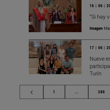
16 | 06 | 
“Si hay 
Imagen
Man
17 | 06 | 
Nueve es
particip
Turín
Página
Páginas intermed
Págin
1
...
380