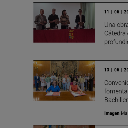
11 | 06 | 
Una obra
Cátedra 
profundi
13 | 06 | 
Convenio
fomentar
Bachille
Imagen
Man