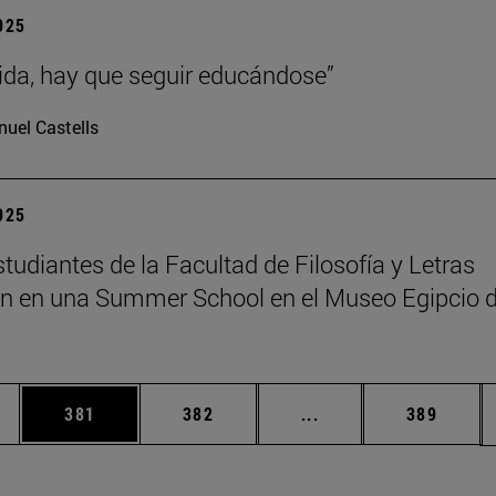
2025
vida, hay que seguir educándose”
uel Castells
2025
tudiantes de la Facultad de Filosofía y Letras
an en una Summer School en el Museo Egipcio 
ias Use TAB para desplazarse.
a
Página
Página
Páginas intermedias 
Página
381
382
...
389