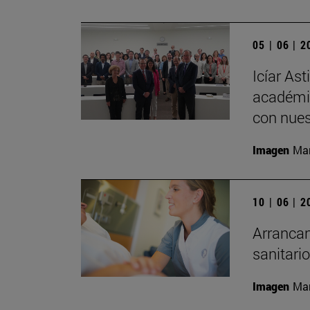
05 | 06 | 
Icíar As
académic
con nues
Imagen
Man
10 | 06 | 
Arrancan
sanitari
Imagen
Man