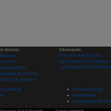
os directos
Información
(abre en nueva ventana)
Biblioteca
TFNO +34 948 42 56 00
(abre en nueva ventana)
Mi correo
¿QUÉ GRADO TE INTERESA?
(abre en nueva ventana)
Aula virtual ADI
¿QUÉ MÁSTER TE INTERESA
(abre en nueva ventana)
Búsqueda de personas
(abre en nueva ventana)
Trabaja con nosotros
versidad de
Información legal
rra
Accesibilidad
Configuración de coo
Donostia-San Sebastián
Campus Madrid