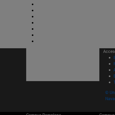
Acces
© Uni
Nava
Campus Pamplona
Campus 