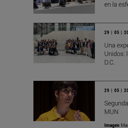
en la es
29 | 05 | 
Una expe
Unidos: 
D.C.
29 | 05 | 
Segunda 
MUN
Imagen
Man