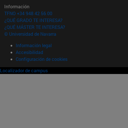
Información
TFNO +34 948 42 56 00
¿QUÉ GRADO TE INTERESA?
¿QUÉ MÁSTER TE INTERESA?
© Universidad de Navarra
Información legal
Accesibilidad
Configuración de cookies
Localizador de campus