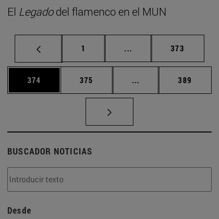
El
Legado
del flamenco en el MUN
Página
Páginas intermedias Us
Página
1
...
373
Página
Página
Páginas intermedias 
Página
374
375
...
389
BUSCADOR NOTICIAS
Desde