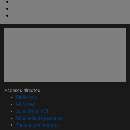
Accesos directos
(abre en nueva ventana)
Biblioteca
(abre en nueva ventana)
Mi correo
(abre en nueva ventana)
Aula virtual ADI
(abre en nueva ventana)
Búsqueda de personas
(abre en nueva ventana)
Trabaja con nosotros