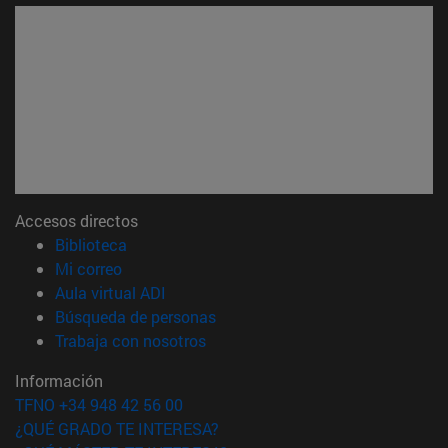
Accesos directos
(abre en nueva ventana)
Biblioteca
(abre en nueva ventana)
Mi correo
(abre en nueva ventana)
Aula virtual ADI
(abre en nueva ventana)
Búsqueda de personas
(abre en nueva ventana)
Trabaja con nosotros
Información
TFNO +34 948 42 56 00
¿QUÉ GRADO TE INTERESA?