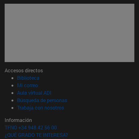
Accesos directos
(abre en nueva ventana)
Biblioteca
(abre en nueva ventana)
Mi correo
(abre en nueva ventana)
Aula virtual ADI
(abre en nueva ventana)
Búsqueda de personas
(abre en nueva ventana)
Trabaja con nosotros
Información
TFNO +34 948 42 56 00
¿QUÉ GRADO TE INTERESA?