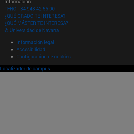
Información
TFNO +34 948 42 56 00
¿QUÉ GRADO TE INTERESA?
¿QUÉ MÁSTER TE INTERESA?
© Universidad de Navarra
Información legal
Accesibilidad
Configuración de cookies
Localizador de campus