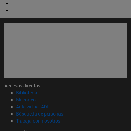
Accesos directos
(abre en nueva ventana)
Biblioteca
(abre en nueva ventana)
Mi correo
(abre en nueva ventana)
Aula virtual ADI
(abre en nueva ventana)
Búsqueda de personas
(abre en nueva ventana)
Trabaja con nosotros