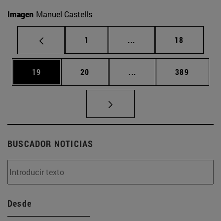
Imagen
Manuel Castells
Página
Páginas intermedias Us
Página
1
...
18
Página
Página
Páginas intermedias U
Página
19
20
...
389
BUSCADOR NOTICIAS
Desde