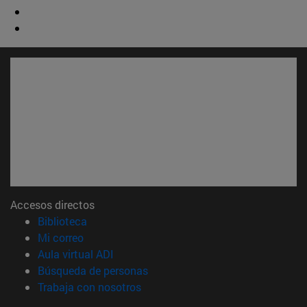
Accesos directos
(abre en nueva ventana)
Biblioteca
(abre en nueva ventana)
Mi correo
(abre en nueva ventana)
Aula virtual ADI
(abre en nueva ventana)
Búsqueda de personas
(abre en nueva ventana)
Trabaja con nosotros