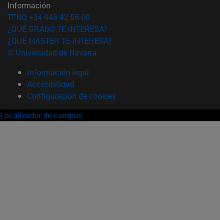
Información
TFNO +34 948 42 56 00
¿QUÉ GRADO TE INTERESA?
¿QUÉ MÁSTER TE INTERESA?
© Universidad de Navarra
Información legal
Accesibilidad
Configuración de cookies
Localizador de campus