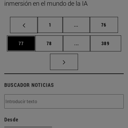
inmersión en el mundo de la IA
Página
Páginas intermedias Us
Página
1
...
76
Página
Página
Páginas intermedias U
Página
77
78
...
389
BUSCADOR NOTICIAS
Desde