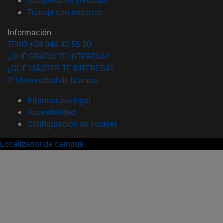
Búsqueda de personas
(abre en nueva ventana)
Trabaja con nosotros
Información
TFNO +34 948 42 56 00
¿QUÉ GRADO TE INTERESA?
¿QUÉ MÁSTER TE INTERESA?
© Universidad de Navarra
Información legal
Accesibilidad
Configuración de cookies
Localizador de campus