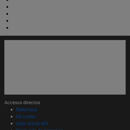
Accesos directos
(abre en nueva ventana)
Biblioteca
(abre en nueva ventana)
Mi correo
(abre en nueva ventana)
Aula virtual ADI
(abre en nueva ventana)