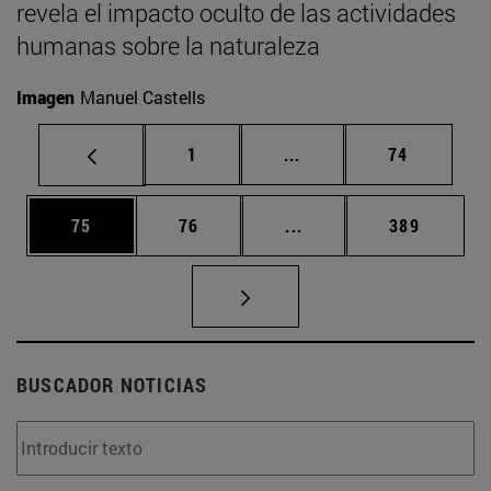
revela el impacto oculto de las actividades
humanas sobre la naturaleza
Imagen
Manuel Castells
Página
Páginas intermedias Us
Página
1
...
74
Página
Página
Páginas intermedias U
Página
75
76
...
389
BUSCADOR NOTICIAS