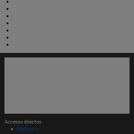
Accesos directos
(abre en nueva ventana)
Biblioteca