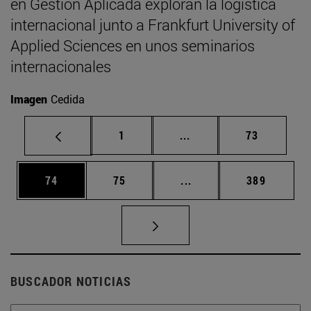
en Gestión Aplicada exploran la logística
internacional junto a Frankfurt University of
Applied Sciences en unos seminarios
internacionales
Imagen
Cedida
Página
Páginas intermedias Us
Página
1
...
73
Página
Página
Páginas intermedias U
Página
74
75
...
389
BUSCADOR NOTICIAS