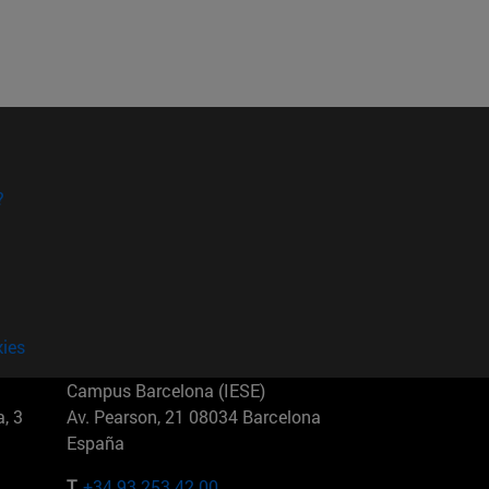
?
kies
Campus Barcelona (IESE)
, 3
Av. Pearson, 21 08034 Barcelona
España
T.
+34 93 253 42 00