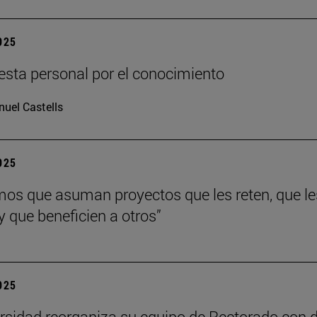
2025
sta personal por el conocimiento
uel Castells
2025
os que asuman proyectos que les reten, que le
y que beneficien a otros”
2025
rsidad reorganiza su equipo de Rectorado con 