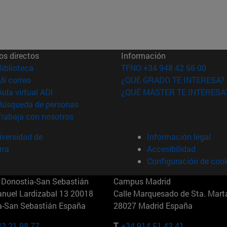
os directos
Información
(abre en nueva ventana)
Biblioteca
TFNO +34 948 42 56 00
(abre en nueva ventana)
Mi correo
¿QUÉ GRADO TE INTERESA?
(abre en nueva ventana)
Aula virtual ADI
¿QUÉ MÁSTER TE INTERESA
(abre en nueva ventana)
Búsqueda de personas
(abre en nueva ventana)
Trabaja con nosotros
versidad de
Información legal
rra
Accesibilidad
Configuración de coo
Donostia-San Sebastián
Campus Madrid
anuel Lardizabal 13 20018
Calle Marquesado de Sta. Marta
a-San Sebastián España
28027 Madrid España
43 21 98 77
T.
+34 914 51 43 41