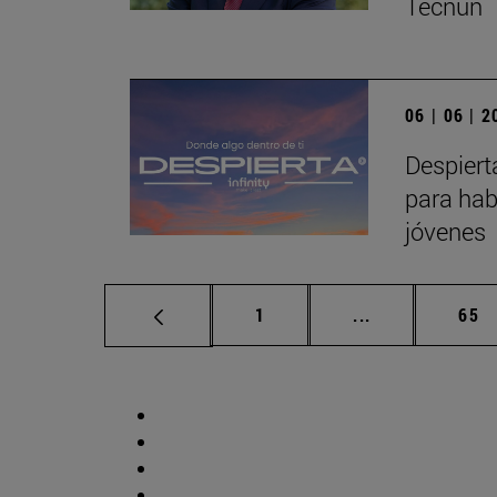
Tecnun
06 | 06 | 
Despiert
para hab
jóvenes
Página
Páginas interm
Pág
1
...
65