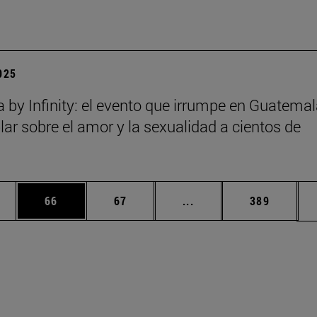
2025
a by Infinity: el evento que irrumpe en Guatema
lar sobre el amor y la sexualidad a cientos de
edias Use TAB para desplazarse.
ina
Página
Página
Páginas intermedias Us
Página
66
67
...
389