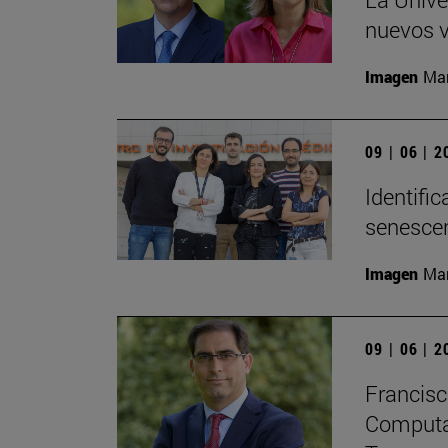
nuevos v
Imagen
Man
09 | 06 | 
Identifi
senesce
Imagen
Man
09 | 06 | 
Francisc
Computaci