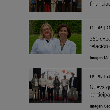
financia
11 | 06 | 
350 expe
relación
Imagen
Man
10 | 06 | 
Nueva gu
particip
Imagen
Ced