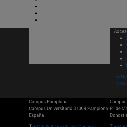
Acces
© Uni
Nava
Campus Pamplona
Campus 
Campus Universitario 31009 Pamplona
Pº de M
España
Donosti
T.
+34 948 42 56 00
info@unav.es
T.
+34 9