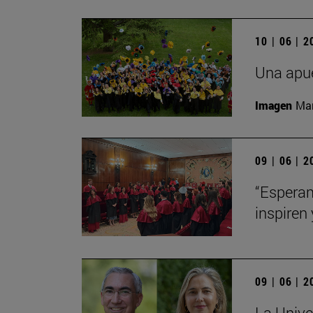
10 | 06 | 
Una apue
Imagen
Man
09 | 06 | 
“Esperam
inspiren 
09 | 06 | 
La Unive