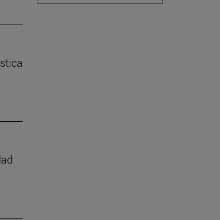
stica
dad