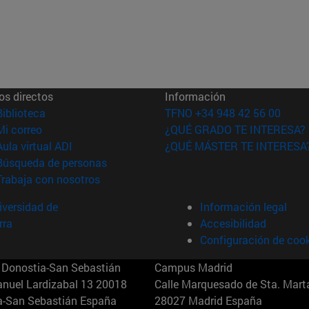
os directos
Información
(abre en nueva ventana)
Biblioteca
TFNO +34 948 42 56 00
(abre en nueva ventana)
Mi correo
¿QUÉ GRADO TE INTERESA?
(abre en nueva ventana)
Aula virtual ADI
¿QUÉ MÁSTER TE INTERESA
(abre en nueva ventana)
Búsqueda de personas
(abre en nueva ventana)
Trabaja con nosotros
versidad de
Información legal
rra
Accesibilidad
Configuración de coo
Donostia-San Sebastián
Campus Madrid
anuel Lardizabal 13 20018
Calle Marquesado de Sta. Marta
a-San Sebastián España
28027 Madrid España