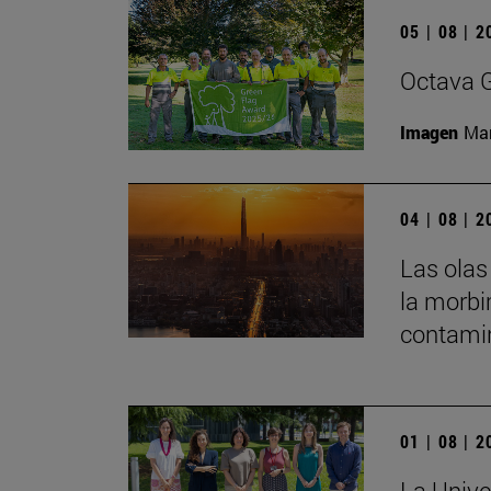
05 | 08 | 
Octava G
Imagen
Man
04 | 08 | 
Las olas
la morbi
contamin
01 | 08 | 
La Unive