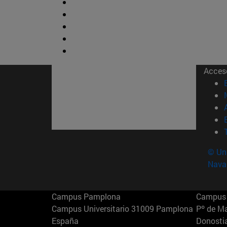
Acces
© Uni
Nava
Campus Pamplona
Campus 
Campus Universitario 31009 Pamplona
Pº de M
España
Donosti