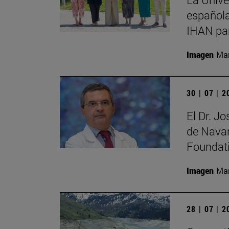
española
IHAN par
Imagen
Man
30 | 07 | 
El Dr. J
de Navar
Foundat
Imagen
Man
28 | 07 | 