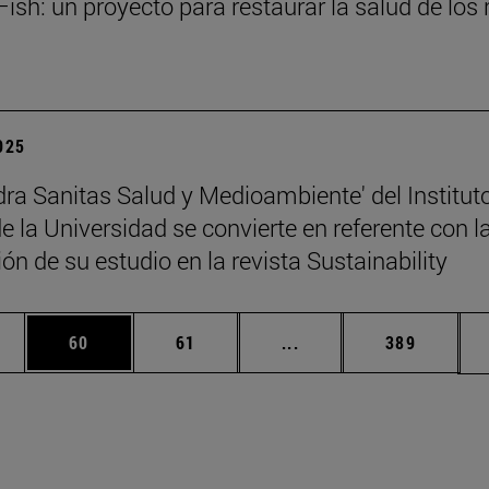
ish: un proyecto para restaurar la salud de los 
2025
dra Sanitas Salud y Medioambiente' del Institut
 la Universidad se convierte en referente con l
ón de su estudio en la revista Sustainability
edias Use TAB para desplazarse.
ina
Página
Página
Páginas intermedias Us
Página
60
61
...
389