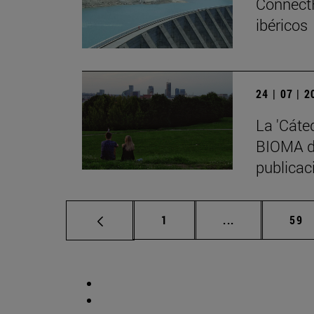
ConnectF
ibéricos
24 | 07 | 
La 'Cáte
BIOMA de
publicaci
Página
Páginas interm
Pág
1
...
59