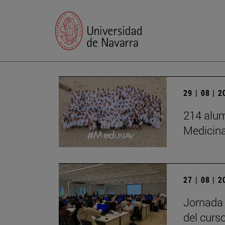
29 | 08 | 
214 alum
Medicin
27 | 08 | 
Jornada 
del curs