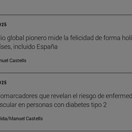
2025
io global pionero mide la felicidad de forma holí
íses, incluido España
uel Castells
2025
iomarcadores que revelan el riesgo de enferme
scular en personas con diabetes tipo 2
ida/Manuel Castells