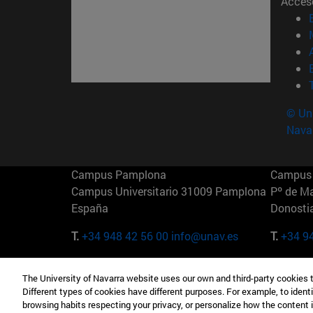
Acces
© Uni
Nava
Campus Pamplona
Campus 
Campus Universitario 31009 Pamplona
Pº de M
España
Donosti
T.
+34 948 42 56 00
info@unav.es
T.
+34 9
Campus Madrid (IESE)
Campus 
The University of Navarra website uses our own and third-party cookies 
Camino del Cerro Águila 3 28023
165 W 5
Different types of cookies have different purposes. For example, to identi
Madrid España
EE.UU
browsing habits respecting your privacy, or personalize how the content 