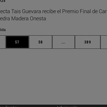
2025
tecta Tais Guevara recibe el Premio Final de Car
tedra Madera Onesta
ida
edias Use TAB para desplazarse.
ina
Página
Página
Páginas intermedias Us
Página
57
58
...
389