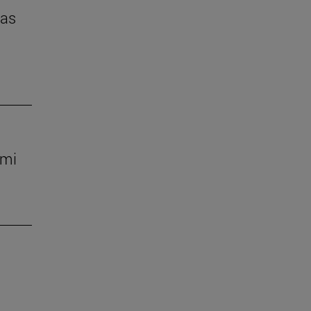
das
 mi