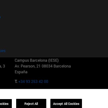
?
kies
Campus Barcelona (IESE)
, 3
Av. Pearson, 21 08034 Barcelona
España
T.
+34 93 253 42 00
Campus Sao Paulo (IESE)
5
Rua Martiniano de Carvalho, 573
01321001 Bela Vista Brasil
ookies
Reject All
Accept All Cookies