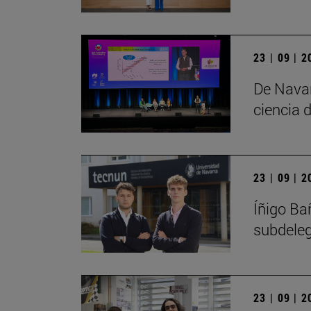
23 | 09 | 
De Navar
ciencia d
23 | 09 | 
Íñigo Ba
subdele
23 | 09 | 