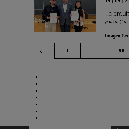
19 | 09 | 
La arqui
de la Cá
Imagen
Ced
Página
Páginas interm
Pág
1
...
56