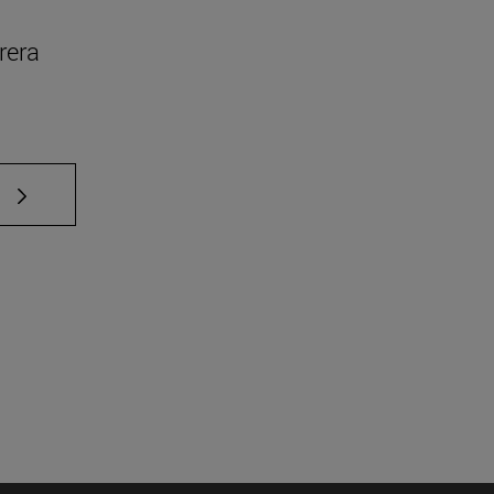
rera
e TAB para desplazarse.