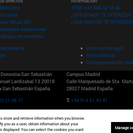
os directos
Información
(abre en nueva ventana)
Biblioteca
TFNO +34 948 42 56 00
(abre en nueva ventana)
Mi correo
¿QUÉ GRADO TE INTERESA?
(abre en nueva ventana)
Aula virtual ADI
¿QUÉ MÁSTER TE INTERESA
(abre en nueva ventana)
Búsqueda de personas
(abre en nueva ventana)
Trabaja con nosotros
versidad de
Información legal
rra
Accesibilidad
Configuración de coo
Donostia-San Sebastián
Campus Madrid
anuel Lardizabal 13 20018
Calle Marquesado de Sta. Marta
a-San Sebastián España
28027 Madrid España
43 21 98 77
T.
+34 914 51 43 41
Nueva York (IESE)
Campus Munich (IESE)
to store and retrieve information when you browse.
7th St 10019-2201 Nueva York
Maria-Theresia-Straße 15 8167
fy you as a user, obtain information about your
Múnich Alemania
Manage c
is displayed. You can select the cookies you want