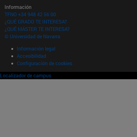
Información
TFNO +34 948 42 56 00
¿QUÉ GRADO TE INTERESA?
¿QUÉ MÁSTER TE INTERESA?
© Universidad de Navarra
Información legal
Accesibilidad
Configuración de cookies
Localizador de campus