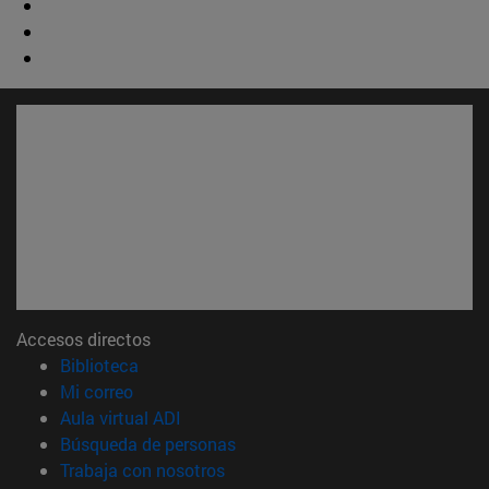
Accesos directos
(abre en nueva ventana)
Biblioteca
(abre en nueva ventana)
Mi correo
(abre en nueva ventana)
Aula virtual ADI
(abre en nueva ventana)
Búsqueda de personas
(abre en nueva ventana)
Trabaja con nosotros