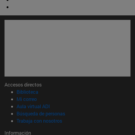
Accesos directos
(abre en nueva ventana)
Biblioteca
(abre en nueva ventana)
Mi correo
(abre en nueva ventana)
Aula virtual ADI
(abre en nueva ventana)
Búsqueda de personas
(abre en nueva ventana)
Trabaja con nosotros
Información