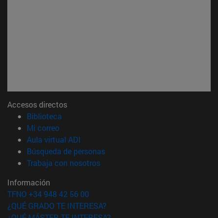
Accesos directos
(abre en nueva ventana)
Biblioteca
(abre en nueva ventana)
Mi correo
(abre en nueva ventana)
Aula virtual ADI
(abre en nueva ventana)
Búsqueda de personas
(abre en nueva ventana)
Trabaja con nosotros
Información
TFNO +34 948 42 56 00
¿QUÉ GRADO TE INTERESA?
¿QUÉ MÁSTER TE INTERESA?